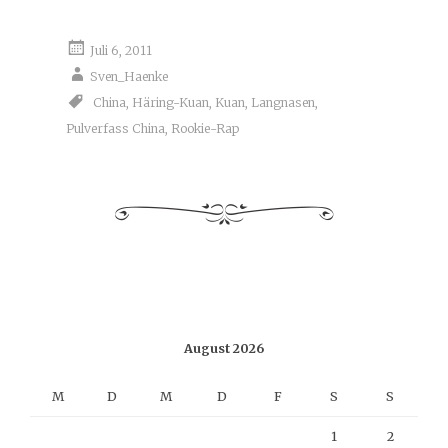
Juli 6, 2011
Sven_Haenke
China
,
Häring-Kuan
,
Kuan
,
Langnasen
,
Pulverfass China
,
Rookie-Rap
August 2026
M
D
M
D
F
S
S
1
2