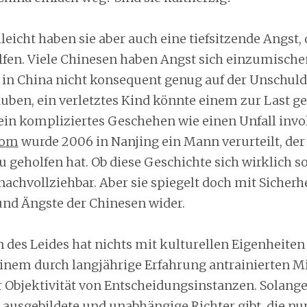
elleicht haben sie aber auch eine tiefsitzende Angst, 
elfen. Viele Chinesen haben Angst sich einzumischen
 in China nicht konsequent genug auf der Unschu
auben, ein verletztes Kind könnte einem zur Last g
in kompliziertes Geschehen wie einen Unfall involv
com
wurde 2006 in Nanjing ein Mann verurteilt, der
u geholfen hat. Ob diese Geschichte sich wirklich 
nachvollziehbar. Aber sie spiegelt doch mit Sicherhe
nd Ängste der Chinesen wider.
 des Leides hat nichts mit kulturellen Eigenheiten 
inem durch langjährige Erfahrung antrainierten M
 Objektivität von Entscheidungsinstanzen. Solange
 ausgebildete und unabhängige Richter gibt, die nu