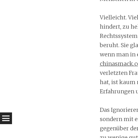
Vielleicht. Vi
hindert, zu h
Rechtssystem
beruht. Sie gl
wenn man in e
chinasmack.
verletzten Fra
hat, ist kaum 
Erfahrungen u
Das Ignorieren
sondern mit e
gegenüber der
zu wenige gut