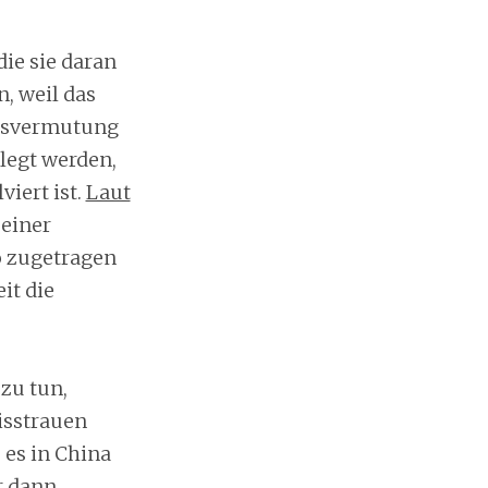
die sie daran
, weil das
ldsvermutung
elegt werden,
iert ist.
Laut
 einer
so zugetragen
it die
zu tun,
isstrauen
 es in China
r dann