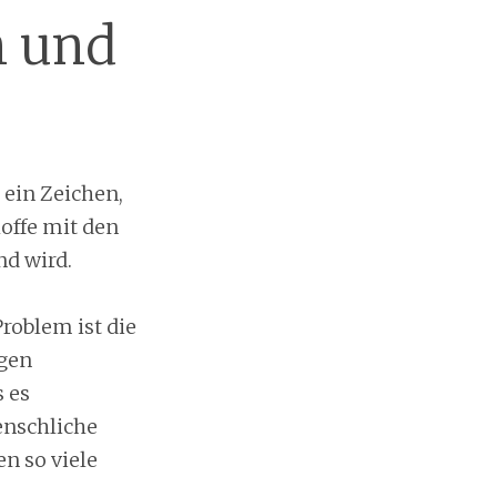
n und
d ein Zeichen,
offe mit den
nd wird.
roblem ist die
agen
 es
enschliche
n so viele