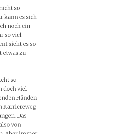
nicht so
Er kann es sich
uch noch ein
r so viel
t sieht es so
t etwas zu
cht so
n doch viel
rgenden Händen
en Karriereweg
angen. Das
also von
en. Aber immer