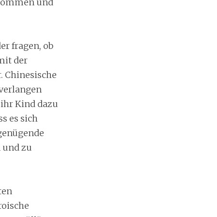
enommen und
er fragen, ob
mit der
r. Chinesische
 verlangen
 ihr Kind dazu
ss es sich
ngenügende
 und zu
ten
roische