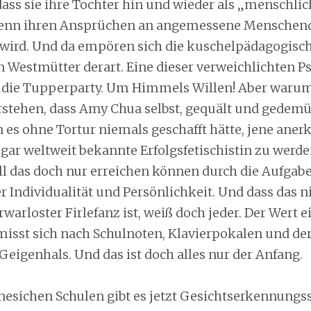
dass sie ihre Tochter hin und wieder als „menschli
wenn ihren Ansprüchen an angemessene Menschend
wird. Und da empören sich die kuschelpädagogisc
n Westmütter derart. Eine dieser verweichlichten
r die Tupperparty. Um Himmels Willen! Aber warum
rstehen, dass Amy Chua selbst, gequält und gedemü
n es ohne Tortur niemals geschafft hätte, jene aner
ar weltweit bekannte Erfolgsfetischistin zu werden, 
all das doch nur erreichen können durch die Aufgabe
 Individualität und Persönlichkeit. Und dass das ni
arloster Firlefanz ist, weiß doch jeder. Der Wert e
sst sich nach Schulnoten, Klavierpokalen und der
eigenhals. Und das ist doch alles nur der Anfang.
inesichen Schulen gibt es jetzt Gesichtserkennungss