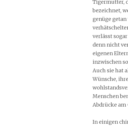
Tigermutter, 
bezeichnet, 
genüge getan 
verhätschelte
verlässt soga
denn nicht ve
eigenen Elter
inzwischen sog
Auch sie hat 
Wünsche, ihrer
wohlstandsverw
Menschen bemi
Abdrücke am G
In einigen ch