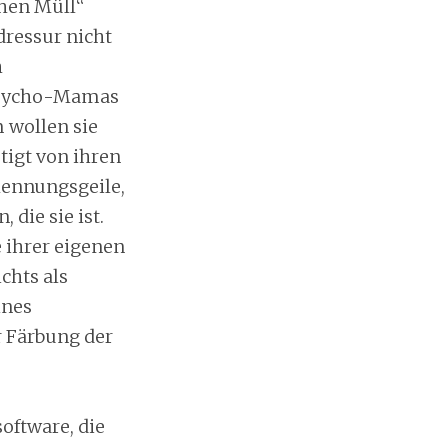
chen Müll“
ressur nicht
h
 Psycho-Mamas
 wollen sie
tigt von ihren
kennungsgeile,
die sie ist.
 ihrer eigenen
chts als
ines
 Färbung der
oftware, die