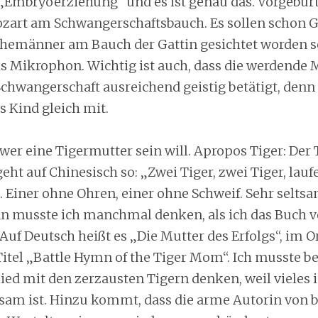
 „Embryoerziehung“ und es ist genau das. Vorgeburt
zart am Schwangerschaftsbauch. Es sollen schon 
Ehemänner am Bauch der Gattin gesichtet worden s
s Mikrophon. Wichtig ist auch, dass die werdende M
chwangerschaft ausreichend geistig betätigt, denn 
s Kind gleich mit.
 wer eine Tigermutter sein will. Apropos Tiger: Der 
eht auf Chinesisch so: „Zwei Tiger, zwei Tiger, lauf
. Einer ohne Ohren, einer ohne Schweif. Sehr seltsa
an musste ich manchmal denken, als ich das Buch
Auf Deutsch heißt es „Die Mutter des Erfolgs“, im Or
itel „Battle Hymn of the Tiger Mom“. Ich musste b
lied mit den zerzausten Tigern denken, weil vieles
tsam ist. Hinzu kommt, dass die arme Autorin von 