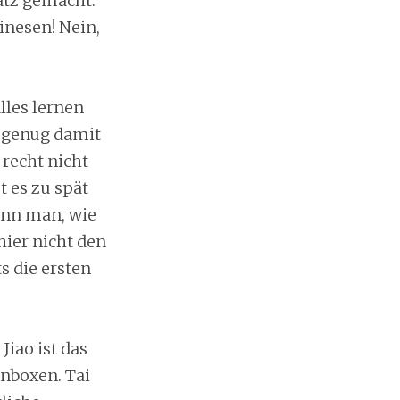
atz gemacht.
inesen! Nein,
lles lernen
h genug damit
 recht nicht
t es zu spät
enn man, wie
hier nicht den
s die ersten
Jiao ist das
enboxen. Tai