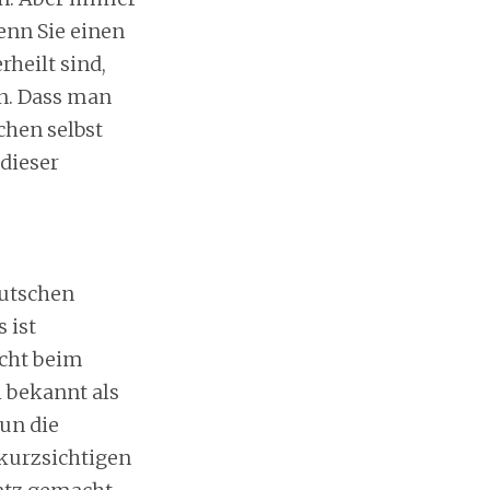
enn Sie einen
heilt sind,
en. Dass man
chen selbst
dieser
eutschen
 ist
acht beim
 bekannt als
un die
 kurzsichtigen