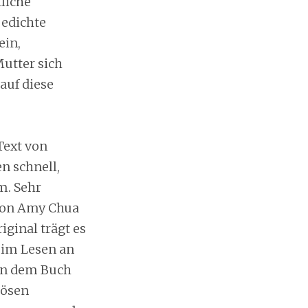
liche
Gedichte
ein,
utter sich
auf diese
Text von
en schnell,
m. Sehr
 von Amy Chua
iginal trägt es
eim Lesen an
 in dem Buch
bösen