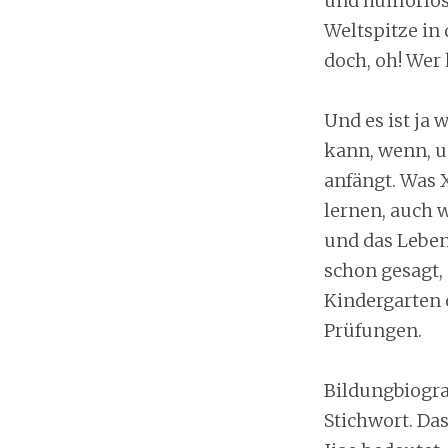
und humorlose
Weltspitze in 
doch, oh! Wer 
Und es ist ja 
kann, wenn, u
anfängt. Was X
lernen, auch w
und das Leben
schon gesagt, 
Kindergarten o
Prüfungen.
Bildungbiograf
Stichwort. Das