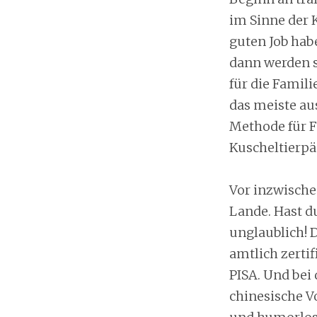
im Sinne der 
guten Job habe
dann werden s
für die Famili
das meiste au
Methode für Fo
Kuscheltierp
Vor inzwische
Lande. Hast d
unglaublich! 
amtlich zerti
PISA. Und bei
chinesische V