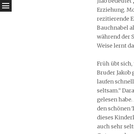
Jiao bedeutet
Erziehung. Mo
rezitierende 
Bauchnabel al
während der S
Weise lernt da
Früh übt sich,
Bruder Jakob g
laufen schnell
seltsam.“ Dar
gelesen habe. 
den schönen T
dieses Kinder
auch sehr sel