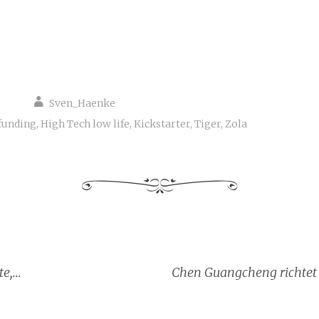
Sven_Haenke
funding
,
High Tech low life
,
Kickstarter
,
Tiger
,
Zola
te,…
Chen Guangcheng richtet 
-Navigation