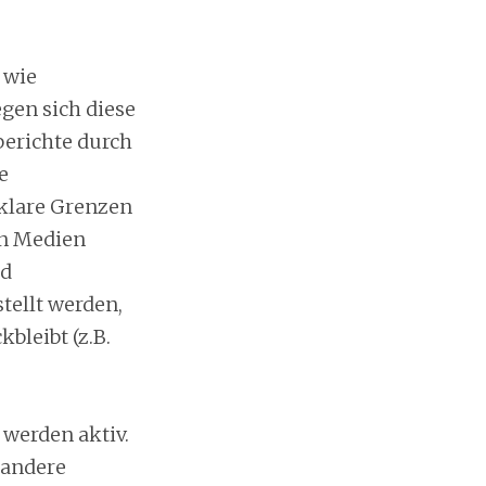
 wie
gen sich diese
berichte durch
e
 klare Grenzen
den Medien
nd
tellt werden,
bleibt (z.B.
werden aktiv.
, andere