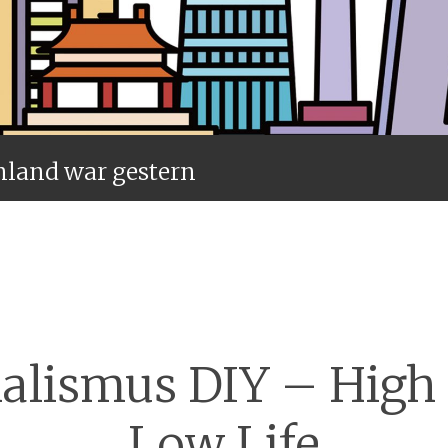
nland war gestern
Menü
alismus DIY – High
Low Life