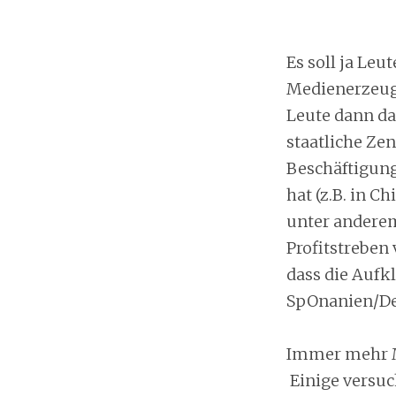
Es soll ja Le
Medienerzeugn
Leute dann da
staatliche Zen
Beschäftigung
hat (z.B. in C
unter anderem
Profitstreben 
dass die Aufkl
SpOnanien/De
Immer mehr M
Einige versuc