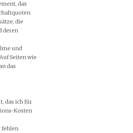
ement, das
schaltquoten
ätze, die
d deren
Filme und
Auf Seiten wie
an das
t, das ich für
tions-Kosten
 fehlen