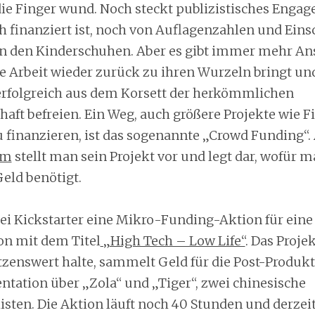
die Finger wund. Noch steckt publizistisches Engag
ch finanziert ist, noch von Auflagenzahlen und Ein
 in den Kinderschuhen. Aber es gibt immer mehr Ans
he Arbeit wieder zurück zu ihren Wurzeln bringt un
erfolgreich aus dem Korsett der herkömmlichen
aft befreien. Ein Weg, auch größere Projekte wie 
 finanzieren, ist das sogenannte „Crowd Funding“. 
om
stellt man sein Projekt vor und legt dar, wofür m
eld benötigt.
bei Kickstarter eine Mikro-Funding-Aktion für eine
n mit dem Titel
„High Tech – Low Life“
. Das Projek
tzenswert halte, sammelt Geld für die Post-Produk
tation über „Zola“ und „Tiger“, zwei chinesische
isten. Die Aktion läuft noch 40 Stunden und derzeit